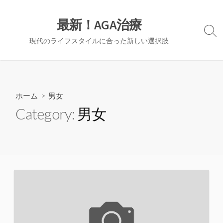
コ
ン
最新！AGA治療
テ
検
現代のライフスタイルに合った新しい選択肢
ン
索
切
ツ
り
へ
替
ス
え
キ
ホーム
> 男女
ッ
Category:
男女
プ